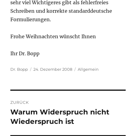
sehr viel Wichtigeres gibt als fehlerfreies
Schreiben und korrekte standarddeutsche
Formulierungen.
Frohe Weihnachten wünscht Ihnen
Ihr Dr. Bopp
Autor
Veröffentlicht
Kategorien
Dr. Bopp
24. Dezember 2008
Allgemein
am
Beitragsnavigation
ZURÜCK
Warum Widerspruch nicht
Vorheriger
Beitrag:
Wiederspruch ist