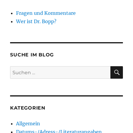
Fragen und Kommentare
Wer ist Dr. Bopp?
SUCHE IM BLOG
SU
Suchen
nach:
KATEGORIEN
Allgemein
Datums-/Adress-/Literaturangaben