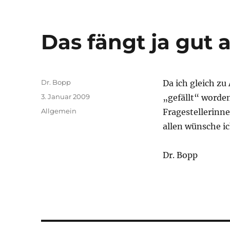
Das fängt ja gut 
Autor
Dr. Bopp
Da ich gleich zu
Veröffentlicht
3. Januar 2009
„gefällt“ worden
am
Kategorien
Allgemein
Fragestellerinne
allen wünsche ic
Dr. Bopp