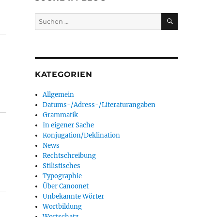
SUCHEN
Suchen
nach:
KATEGORIEN
Allgemein
Datums-/Adress-/Literaturangaben
Grammatik
In eigener Sache
Konjugation/Deklination
News
Rechtschreibung
Stilistisches
Typographie
Über Canoonet
Unbekannte Wörter
Wortbildung
Wortschatz