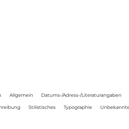
k
Allgemein
Datums-/Adress-/Literaturangaben
hreibung
Stilistisches
Typographie
Unbekannte