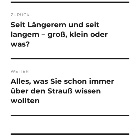
Beitragsnavigation
ZURÜCK
Seit Längerem und seit
Vorheriger
Beitrag:
langem – groß, klein oder
was?
WEITER
Alles, was Sie schon immer
Nächster
Beitrag:
über den Strauß wissen
wollten