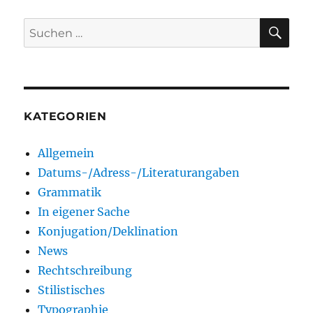
SU
Suchen
nach:
KATEGORIEN
Allgemein
Datums-/Adress-/Literaturangaben
Grammatik
In eigener Sache
Konjugation/Deklination
News
Rechtschreibung
Stilistisches
Typographie