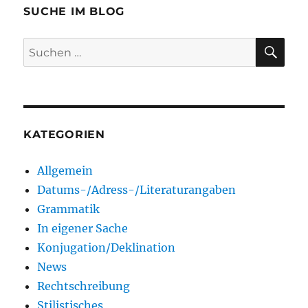
SUCHE IM BLOG
SU
Suchen
nach:
KATEGORIEN
Allgemein
Datums-/Adress-/Literaturangaben
Grammatik
In eigener Sache
Konjugation/Deklination
News
Rechtschreibung
Stilistisches