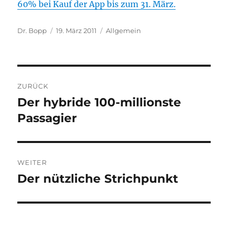
60% bei Kauf der App bis zum 31. März.
Autor
Veröffentlicht
Kategorien
Dr. Bopp
19. März 2011
Allgemein
am
Beitragsnavigation
ZURÜCK
Der hybride 100-millionste
Vorheriger
Beitrag:
Passagier
WEITER
Der nützliche Strichpunkt
Nächster
Beitrag: