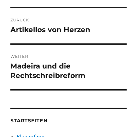
Beitragsnavigation
ZURÜCK
Artikellos von Herzen
Vorheriger
Beitrag:
WEITER
Madeira und die
Nächster
Beitrag:
Rechtschreibreform
STARTSEITEN
Bloganfang