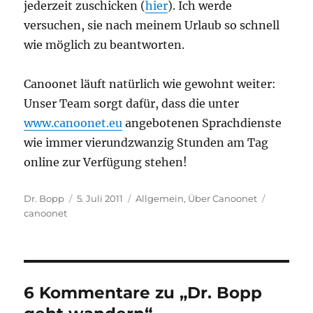
jederzeit zuschicken (
hier
). Ich werde
versuchen, sie nach meinem Urlaub so schnell
wie möglich zu beantworten.
Canoonet läuft natürlich wie gewohnt weiter:
Unser Team sorgt dafür, dass die unter
www.canoonet.eu
angebotenen Sprachdienste
wie immer vierundzwanzig Stunden am Tag
online zur Verfügung stehen!
Autor
Veröffentlicht
Kategorien
Schlagwö
Dr. Bopp
5. Juli 2011
Allgemein
,
Über Canoonet
am
canoonet
6 Kommentare zu „Dr. Bopp