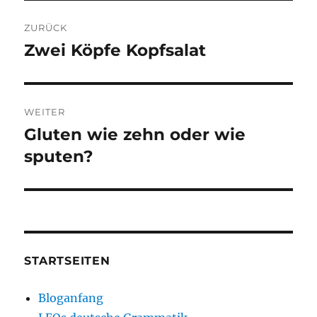
Beitragsnavigation
ZURÜCK
Zwei Köpfe Kopfsalat
Vorheriger
Beitrag:
WEITER
Gluten wie zehn oder wie
Nächster
Beitrag:
sputen?
STARTSEITEN
Bloganfang