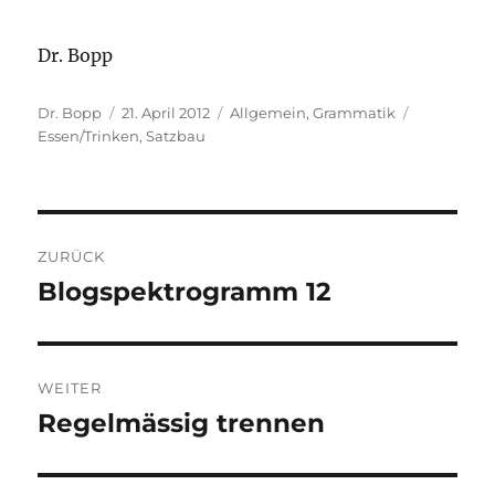
Dr. Bopp
Autor
Veröffentlicht
Kategorien
Schlagwört
Dr. Bopp
21. April 2012
Allgemein
,
Grammatik
am
Essen/Trinken
,
Satzbau
Beitragsnavigation
ZURÜCK
Blogspektrogramm 12
Vorheriger
Beitrag:
WEITER
Regelmässig trennen
Nächster
Beitrag: