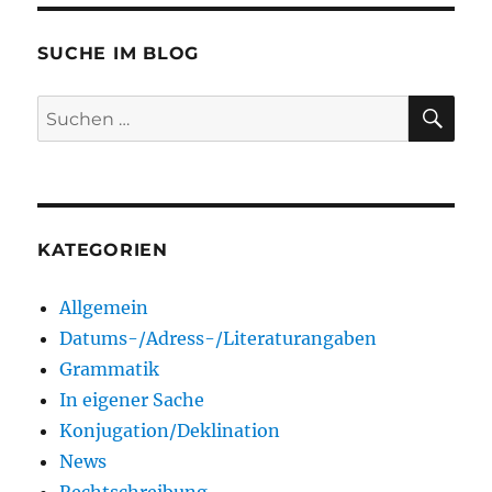
SUCHE IM BLOG
SU
Suchen
nach:
KATEGORIEN
Allgemein
Datums-/Adress-/Literaturangaben
Grammatik
In eigener Sache
Konjugation/Deklination
News