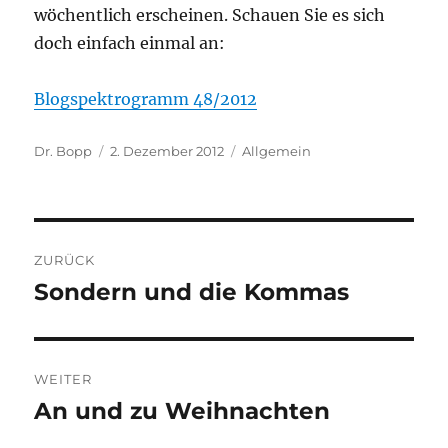
wöchentlich erscheinen. Schauen Sie es sich
doch einfach einmal an:
Blogspektrogramm 48/2012
Autor
Veröffentlicht
Kategorien
Dr. Bopp
2. Dezember 2012
Allgemein
am
Beitragsnavigation
ZURÜCK
Sondern und die Kommas
Vorheriger
Beitrag:
WEITER
An und zu Weihnachten
Nächster
Beitrag: