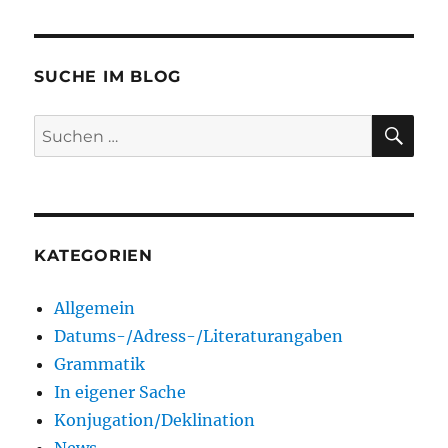
SUCHE IM BLOG
SU
Suchen
nach:
KATEGORIEN
Allgemein
Datums-/Adress-/Literaturangaben
Grammatik
In eigener Sache
Konjugation/Deklination