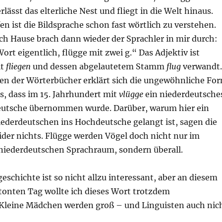
lässt das elterliche Nest und fliegt in die Welt hinaus.
n ist die Bildsprache schon fast wörtlich zu verstehen.
h Hause brach dann wieder der Sprachler in mir durch:
ort eigentlich, flügge mit zwei g.“ Das Adjektiv ist
it
fliegen
und dessen abgelautetem Stamm
flug
verwandt.
n der Wörterbücher erklärt sich die ungewöhnliche Fo
s, dass im 15. Jahrhundert mit
vlügge
ein niederdeutsche
eutsche übernommen wurde. Darüber, warum hier ein
ederdeutschen ins Hochdeutsche gelangt ist, sagen die
ider nichts. Flügge werden Vögel doch nicht nur im
 niederdeutschen Sprachraum, sondern überall.
eschichte ist so nicht allzu interessant, aber an diesem
tonten Tag wollte ich dieses Wort trotzdem
Kleine Mädchen werden groß – und Linguisten auch nic