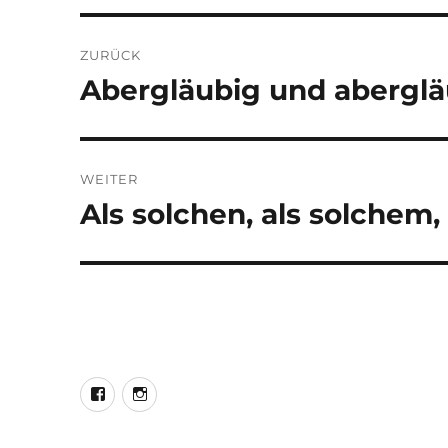
Beitragsnavigation
ZURÜCK
Abergläubig und aberglä
Vorheriger
Beitrag:
WEITER
Als solchen, als solchem,
Nächster
Beitrag:
LEO@Facebook
LEO@Instagram