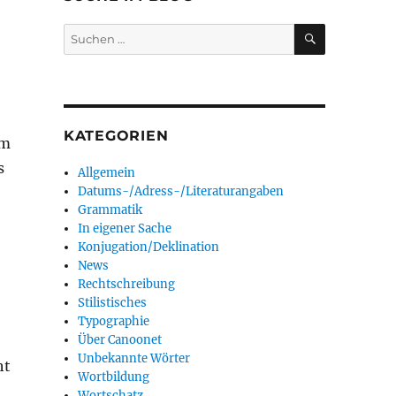
SUCHEN
Suchen
nach:
KATEGORIEN
rm
s
Allgemein
Datums-/Adress-/Literaturangaben
Grammatik
In eigener Sache
Konjugation/Deklination
News
Rechtschreibung
Stilistisches
Typographie
Über Canoonet
Unbekannte Wörter
ht
Wortbildung
Wortschatz