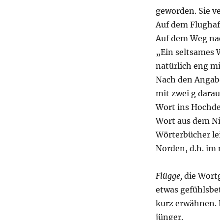
geworden. Sie ver
Auf dem Flughafe
Auf dem Weg nac
„Ein seltsames W
natürlich eng m
Nach den Angabe
mit zwei g darau
Wort ins Hochd
Wort aus dem Ni
Wörterbücher le
Norden, d.h. im
Flügge,
die Wortg
etwas gefühlsbe
kurz erwähnen. 
jünger.