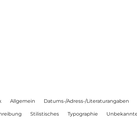
k
Allgemein
Datums-/Adress-/Literaturangaben
hreibung
Stilistisches
Typographie
Unbekannte