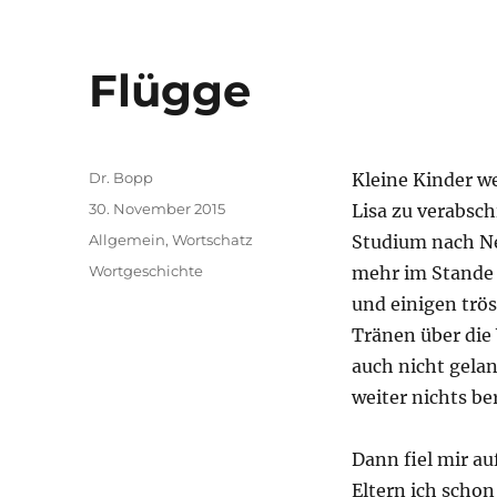
Flügge
Autor
Dr. Bopp
Kleine Kinder w
Veröffentlicht
30. November 2015
Lisa zu verabsch
am
Kategorien
Allgemein
,
Wortschatz
Studium nach Neu
Schlagwörter
Wortgeschichte
mehr im Stande 
und einigen trö
Tränen über die
auch nicht gelan
weiter nichts be
Dann fiel mir a
Eltern ich schon