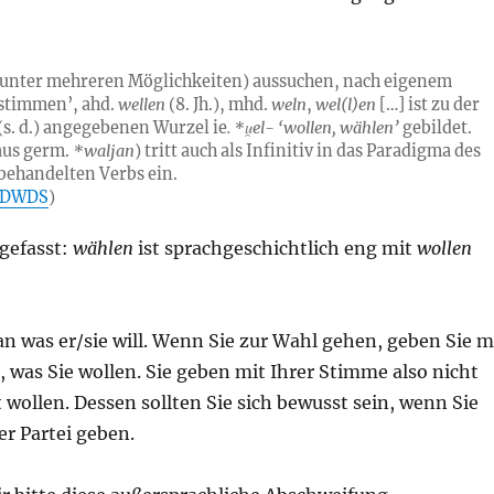
(unter mehreren Möglichkeiten) aussuchen, nach eigenem
stimmen’, ahd.
wellen
(8. Jh.), mhd.
weln
,
wel(l)en
[…] ist zu der
(s. d.) angegebenen Wurzel ie
. *u̯el- ‘wollen, wählen’
gebildet.
aus germ.
*waljan
) tritt auch als Infinitiv in das Paradigma des
behandelten Verbs ein.
DWDS
)
gefasst:
wählen
ist sprachgeschichtlich eng mit
wollen
an was er/sie will. Wenn Sie zur Wahl gehen, geben Sie m
 was Sie wollen. Sie geben mit Ihrer Stimme also nicht
t wollen. Dessen sollten Sie sich bewusst sein, wenn Sie
r Partei geben.