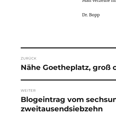
Man verzeihe mi
Dr. Bopp
Beitragsnavigation
ZURÜCK
Nähe Goetheplatz, groß o
Vorheriger
Beitrag:
WEITER
Blogeintrag vom sechsu
Nächster
Beitrag:
zweitausendsiebzehn