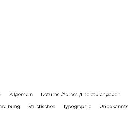
k
Allgemein
Datums-/Adress-/Literaturangaben
hreibung
Stilistisches
Typographie
Unbekannte