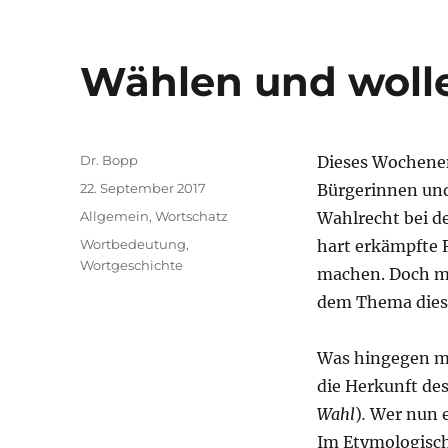
Wählen und woll
Autor
Dr. Bopp
Dieses Wochenen
Veröffentlicht
22. September 2017
Bürgerinnen und
am
Kategorien
Allgemein
,
Wortschatz
Wahlrecht bei 
Schlagwörter
Wortbedeutung
,
hart erkämpfte 
Wortgeschichte
machen. Doch me
dem Thema diese
Was hingegen mi
die Herkunft de
Wahl
)
.
Wer nun e
Im Etymologisch