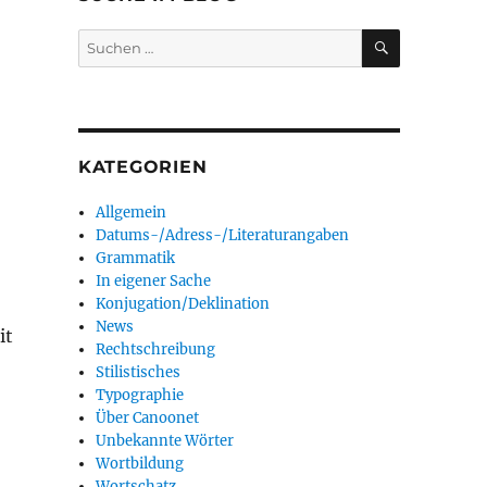
SUCHEN
Suchen
nach:
KATEGORIEN
Allgemein
Datums-/Adress-/Literaturangaben
Grammatik
In eigener Sache
Konjugation/Deklination
News
it
Rechtschreibung
Stilistisches
Typographie
Über Canoonet
Unbekannte Wörter
Wortbildung
Wortschatz