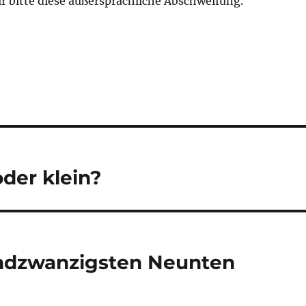
r bitte diese außersprachliche Abschweifung.
der klein?
ndzwanzigsten Neunten