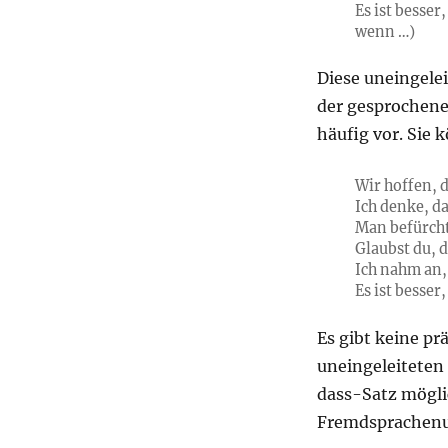
Es ist besser
wenn …)
Diese uneingelei
der gesprochene
häufig vor. Sie 
Wir hoffen, d
Ich denke, da
Man befürchte
Glaubst du, d
Ich nahm an,
Es ist besse
Es gibt keine pr
uneingeleiteten 
dass-Satz mögli
Fremdsprachenun