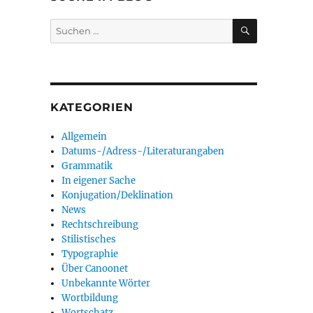
SUCHEN
Suchen
nach:
KATEGORIEN
Allgemein
Datums-/Adress-/Literaturangaben
Grammatik
In eigener Sache
Konjugation/Deklination
News
Rechtschreibung
Stilistisches
Typographie
Über Canoonet
Unbekannte Wörter
Wortbildung
Wortschatz