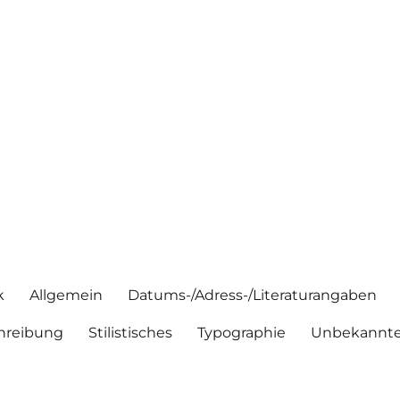
k
Allgemein
Datums-/Adress-/Literaturangaben
hreibung
Stilistisches
Typographie
Unbekannte