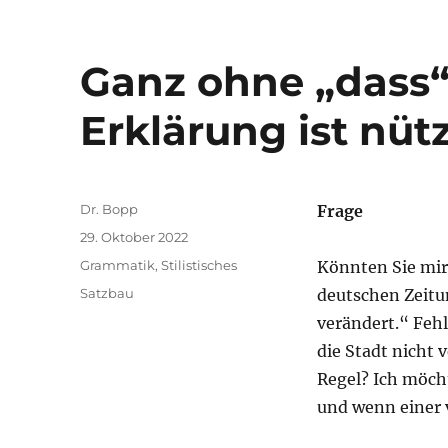
Ganz ohne „dass“:
Erklärung ist nütz
Autor
Dr. Bopp
Frage
Veröffentlicht
29. Oktober 2022
am
Kategorien
Grammatik
,
Stilistisches
Könnten Sie mir 
Schlagwörter
Satzbau
deutschen Zeitun
verändert.“ Fehl
die Stadt nicht 
Regel? Ich möch
und wenn einer 