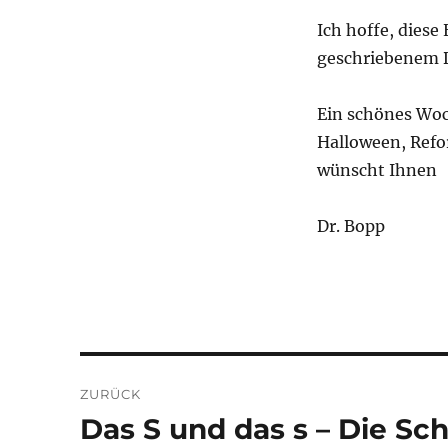
Ich hoffe, diese
geschriebenem De
Ein schönes Wo
Halloween, Refo
wünscht Ihnen
Dr. Bopp
Beitragsnavigation
ZURÜCK
Das S und das s – Die S
Vorheriger