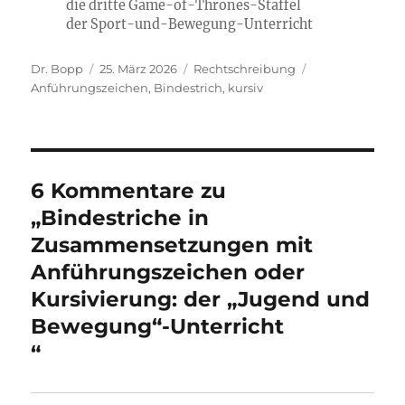
die dritte Game-of-Thrones-Staffel
der Sport-und-Bewegung-Unterricht
Autor
Veröffentlicht
Kategorien
Schlagwörter
Dr. Bopp
25. März 2026
Rechtschreibung
am
Anführungszeichen
,
Bindestrich
,
kursiv
6 Kommentare zu
„Bindestriche in
Zusammensetzungen mit
Anführungszeichen oder
Kursivierung: der „Jugend und
Bewegung“-Unterricht
“