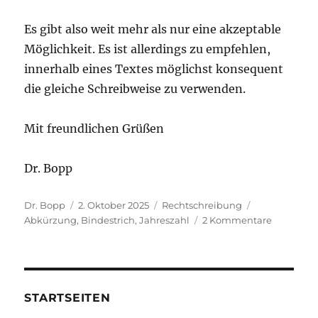
Es gibt also weit mehr als nur eine akzeptable
Möglichkeit. Es ist allerdings zu empfehlen,
innerhalb eines Textes möglichst konsequent
die gleiche Schreibweise zu verwenden.
Mit freundlichen Grüßen
Dr. Bopp
Autor
Veröffentlicht
Kategorien
Schlagwörter
Dr. Bopp
2. Oktober 2025
Rechtschreibung
am
zu
Abkürzung
,
Bindestrich
,
Jahreszahl
2 Kommentare
Wie
man
„Neunzeh
und
Neunzehn
STARTSEITEN
abkürzen