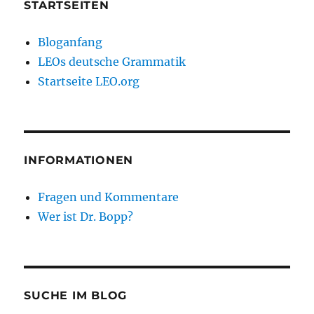
denn
STARTSEITEN
ich
bin
Bloganfang
/
LEOs deutsche Grammatik
deshalb
bin
Startseite LEO.org
ich
INFORMATIONEN
Fragen und Kommentare
Wer ist Dr. Bopp?
SUCHE IM BLOG