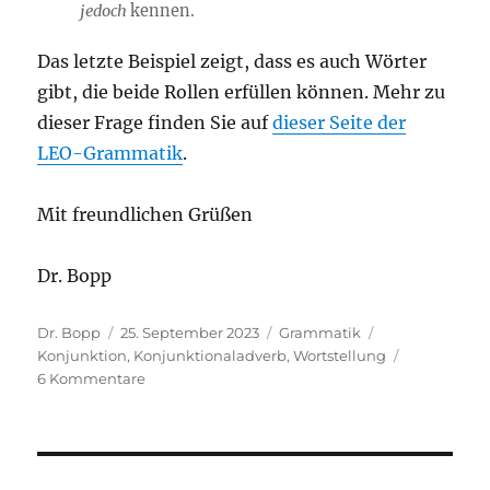
jedoch
kennen.
Das letzte Beispiel zeigt, dass es auch Wörter
gibt, die beide Rollen erfüllen können. Mehr zu
dieser Frage finden Sie auf
dieser Seite der
LEO-Grammatik
.
Mit freundlichen Grüßen
Dr. Bopp
Autor
Veröffentlicht
Kategorien
Schlagwörter
Dr. Bopp
25. September 2023
Grammatik
am
Konjunktion
,
Konjunktionaladverb
,
Wortstellung
zu
6 Kommentare
Gleiche
Funktion,
andere
Wortstellung: