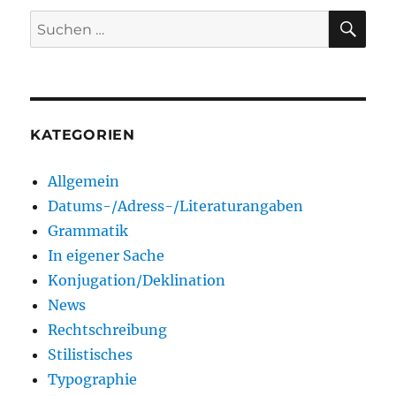
SU
Suchen
nach:
KATEGORIEN
Allgemein
Datums-/Adress-/Literaturangaben
Grammatik
In eigener Sache
Konjugation/Deklination
News
Rechtschreibung
Stilistisches
Typographie