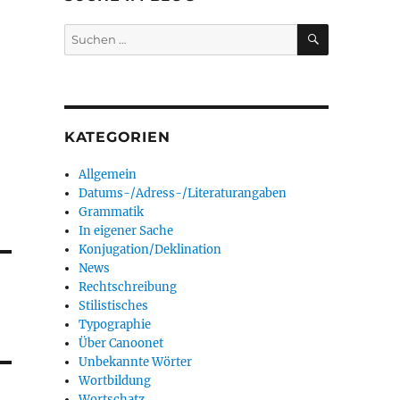
SUCHEN
Suchen
nach:
KATEGORIEN
Allgemein
Datums-/Adress-/Literaturangaben
Grammatik
In eigener Sache
Konjugation/Deklination
News
Rechtschreibung
Stilistisches
Typographie
Über Canoonet
Unbekannte Wörter
Wortbildung
Wortschatz