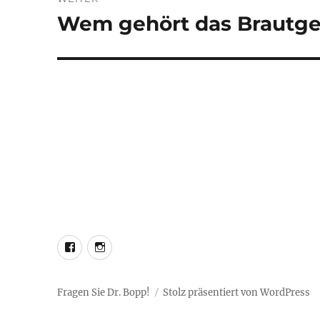
Wem gehört das Brautg
Nächster
Beitrag:
LEO@Facebook
LEO@Instagram
Fragen Sie Dr. Bopp!
Stolz präsentiert von WordPress