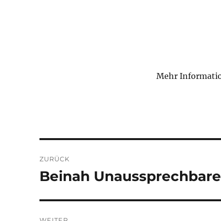
Mehr Informati
Beitragsnavigation
ZURÜCK
Beinah Unaussprechbare
Vorheriger
Beitrag:
WEITER