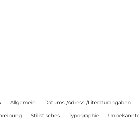
k
Allgemein
Datums-/Adress-/Literaturangaben
hreibung
Stilistisches
Typographie
Unbekannte