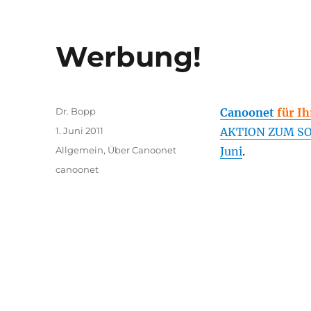
Werbung!
Autor
Dr. Bopp
Canoonet
für I
Veröffentlicht
1. Juni 2011
AKTION ZUM SOM
am
Kategorien
Allgemein
,
Über Canoonet
Juni
.
Schlagwörter
canoonet