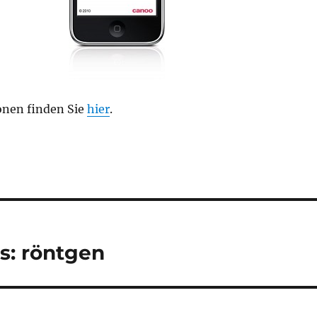
onen finden Sie
hier
.
s: röntgen