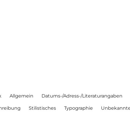
k
Allgemein
Datums-/Adress-/Literaturangaben
hreibung
Stilistisches
Typographie
Unbekannte