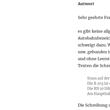
Antwort
Sehr geehrte Fra
es gibt keine al
Autobahnbezeic
schweigt dazu. W
usw. gebunden is
und ohne Leerst
Texten die Schr
Staus auf der
Die B 203 is
Die RN 10 fü
Am Hauptbahn
Die Schreibung o