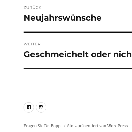
Beitragsnavigation
ZURÜCK
Neujahrswünsche
Vorheriger
Beitrag:
WEITER
Geschmeichelt oder nich
Nächster
Beitrag:
LEO@Facebook
LEO@Instagram
Fragen Sie Dr. Bopp!
Stolz präsentiert von WordPress