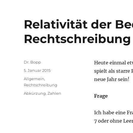
Relativität der B
Rechtschreibung 
Autor
Dr. Bopp
Heute einmal etw
Veröffentlicht
5. Januar 2015
spielt als starr
am
Kategorien
Allgemein
,
neue Jahr sein!
Rechtschreibung
Schlagwörter
Abkürzung
,
Zahlen
Frage
Ich habe eine F
7 oder ohne Leer