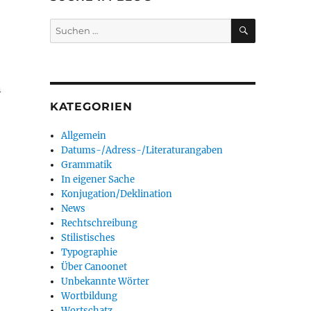
SUCHEN
Suchen
nach:
n
KATEGORIEN
Allgemein
Datums-/Adress-/Literaturangaben
Grammatik
In eigener Sache
Konjugation/Deklination
News
Rechtschreibung
Stilistisches
Typographie
Über Canoonet
Unbekannte Wörter
Wortbildung
Wortschatz