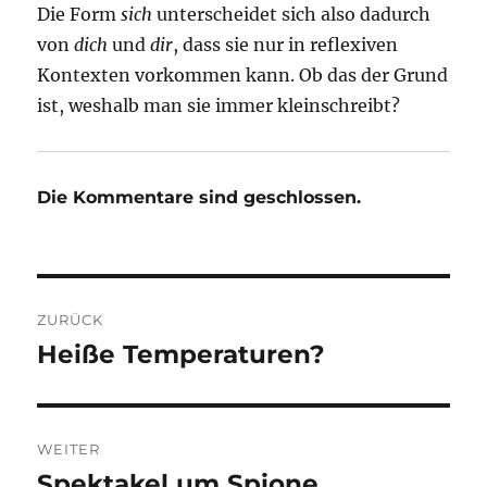
Die Form
sich
unterscheidet sich also dadurch
von
dich
und
dir
, dass sie nur in reflexiven
Kontexten vorkommen kann. Ob das der Grund
ist, weshalb man sie immer kleinschreibt?
Die Kommentare sind geschlossen.
Beitragsnavigation
ZURÜCK
Heiße Temperaturen?
Vorheriger
Beitrag:
WEITER
Spektakel um Spione
Nächster