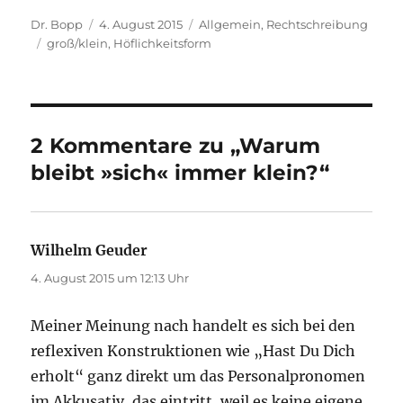
Autor
Veröffentlicht
Kategorien
Dr. Bopp
4. August 2015
Allgemein
,
Rechtschreibung
Schlagwörter
am
groß/klein
,
Höflichkeitsform
2 Kommentare zu „Warum
bleibt »sich« immer klein?“
Wilhelm Geuder
sagt:
4. August 2015 um 12:13 Uhr
Meiner Meinung nach handelt es sich bei den
reflexiven Konstruktionen wie „Hast Du Dich
erholt“ ganz direkt um das Personalpronomen
im Akkusativ, das eintritt, weil es keine eigene