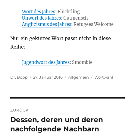
Wort des Jahres
: Flüchtling
Unwort des Jahres
: Gutmensch
Anglizismus des Jahres
: Refugees Welcome
Nur ein gekürtes Wort passt nicht in diese
Reihe:
Jugendwort des Jahres
: Smombie
Autor
Veröffentlicht
Kategorien
Schlagwörter
Dr. Bopp
27. Januar 2016
Allgemein
Wortwahl
am
Beitragsnavigation
ZURÜCK
Dessen, deren und deren
Vorheriger
Beitrag:
nachfolgende Nachbarn