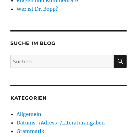
Fragen und Kommentare
Wer ist Dr. Bopp?
SUCHE IM BLOG
SU
Suchen
nach:
KATEGORIEN
Allgemein
Datums-/Adress-/Literaturangaben
Grammatik