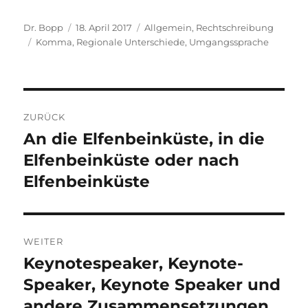
Autor
Veröffentlicht
Kategorien
Dr. Bopp
18. April 2017
Allgemein
,
Rechtschreibung
Schlagwörter
am
Komma
,
Regionale Unterschiede
,
Umgangssprache
Beitragsnavigation
ZURÜCK
An die Elfenbeinküste, in die
Vorheriger
Beitrag:
Elfenbeinküste oder nach
Elfenbeinküste
WEITER
Keynotespeaker, Keynote-
Nächster
Beitrag:
Speaker, Keynote Speaker und
andere Zusammensetzungen