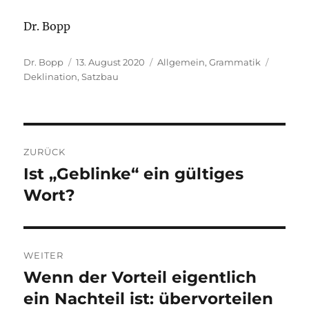
Dr. Bopp
Autor
Veröffentlicht
Kategorien
Schlagw
Dr. Bopp
13. August 2020
Allgemein
,
Grammatik
am
Deklination
,
Satzbau
Beitragsnavigation
ZURÜCK
Ist „Geblinke“ ein gültiges
Vorheriger
Beitrag:
Wort?
WEITER
Wenn der Vorteil eigentlich
Nächster
Beitrag:
ein Nachteil ist: übervorteilen