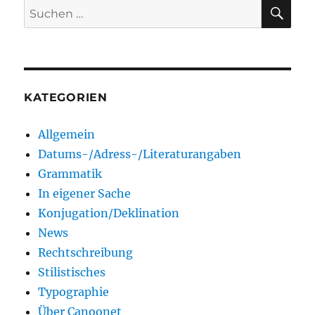
SU
Suchen
nach:
KATEGORIEN
Allgemein
Datums-/Adress-/Literaturangaben
Grammatik
In eigener Sache
Konjugation/Deklination
News
Rechtschreibung
Stilistisches
Typographie
Über Canoonet