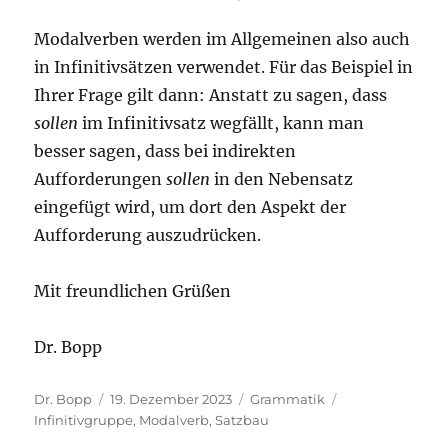
Modalverben werden im Allgemeinen also auch
in Infinitivsätzen verwendet. Für das Beispiel in
Ihrer Frage gilt dann: Anstatt zu sagen, dass
sollen
im Infinitivsatz wegfällt, kann man
besser sagen, dass bei indirekten
Aufforderungen
sollen
in den Nebensatz
eingefügt wird, um dort den Aspekt der
Aufforderung auszudrücken.
Mit freundlichen Grüßen
Dr. Bopp
Autor
Veröffentlicht
Kategorien
Schlagwörter
Dr. Bopp
19. Dezember 2023
Grammatik
am
Infinitivgruppe
,
Modalverb
,
Satzbau