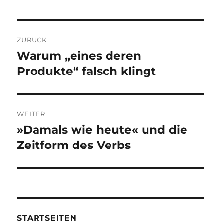
Beitragsnavigation
ZURÜCK
Warum „eines deren
Vorheriger
Beitrag:
Produkte“ falsch klingt
WEITER
»Damals wie heute« und die
Nächster
Beitrag:
Zeitform des Verbs
STARTSEITEN