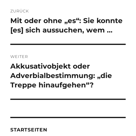
Beitragsnavigation
ZURÜCK
Mit oder ohne „es“: Sie konnte
Vorheriger
Beitrag:
[es] sich aussuchen, wem …
WEITER
Akkusativobjekt oder
Nächster
Beitrag:
Adverbialbestimmung: „die
Treppe hinaufgehen“?
STARTSEITEN