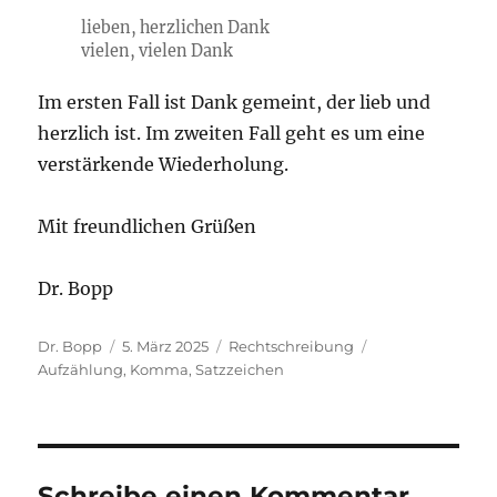
lieben, herzlichen Dank
vielen, vielen Dank
Im ersten Fall ist Dank gemeint, der lieb und
herzlich ist. Im zweiten Fall geht es um eine
verstärkende Wiederholung.
Mit freundlichen Grüßen
Dr. Bopp
Autor
Veröffentlicht
Kategorien
Schlagwörter
Dr. Bopp
5. März 2025
Rechtschreibung
am
Aufzählung
,
Komma
,
Satzzeichen
Schreibe einen Kommentar