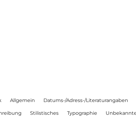
k
Allgemein
Datums-/Adress-/Literaturangaben
hreibung
Stilistisches
Typographie
Unbekannte