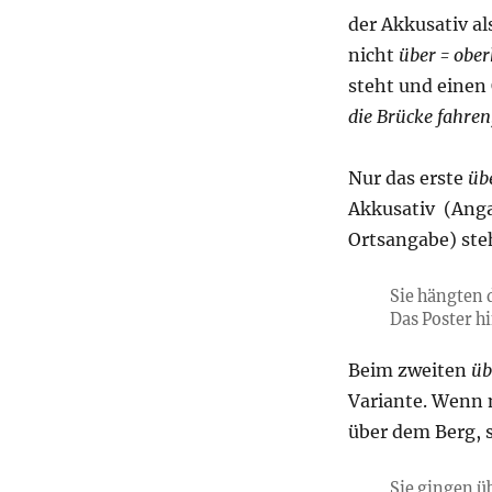
der Akkusativ al
nicht
über = ober
steht und einen 
die Brücke fahren
Nur das erste
üb
Akkusativ (Anga
Ortsangabe) ste
Sie hängten d
Das Poster h
Beim zweiten
üb
Variante. Wenn 
über dem Berg, s
Sie gingen ü