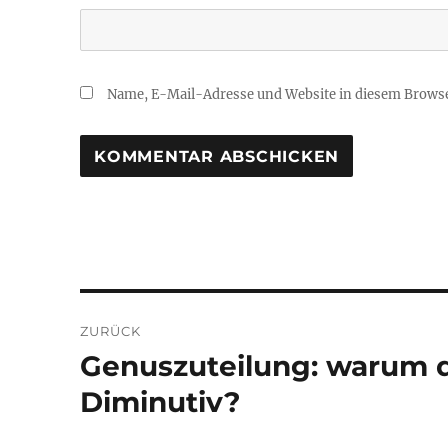
Name, E-Mail-Adresse und Website in diesem Brows
Beitragsnavigation
ZURÜCK
Genuszuteilung: warum d
Vorheriger
Beitrag:
Diminutiv?