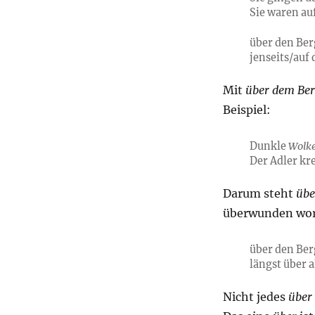
Sie waren auf
über den Be
jenseits/auf 
Mit
über dem Be
Beispiel:
Dunkle
Wolk
Der Adler kr
Darum steht
übe
überwunden wor
über den Ber
längst über a
Nicht jedes
über