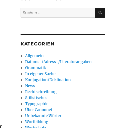
SUCHEN
Suchen
nach:
KATEGORIEN
Allgemein
Datums-/Adress-/Literaturangaben
Grammatik
In eigener Sache
Konjugation/Deklination
News
Rechtschreibung
Stilistisches
Typographie
Über Canoonet
Unbekannte Wörter
Wortbildung
r
Wortschatz