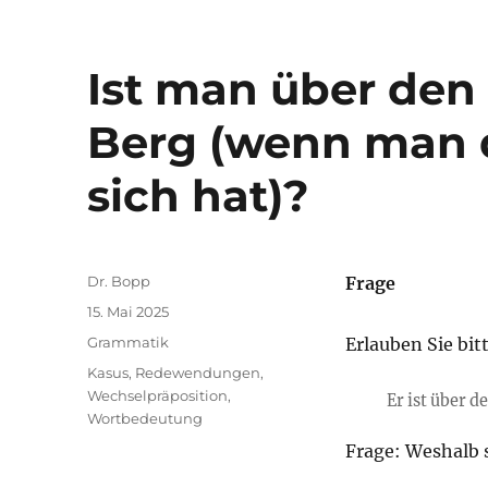
Ist man über den
Berg (wenn man d
sich hat)?
Autor
Dr. Bopp
Frage
Veröffentlicht
15. Mai 2025
am
Kategorien
Grammatik
Erlauben Sie bit
Schlagwörter
Kasus
,
Redewendungen
,
Wechselpräposition
,
Er ist über d
Wortbedeutung
Frage: Weshalb s