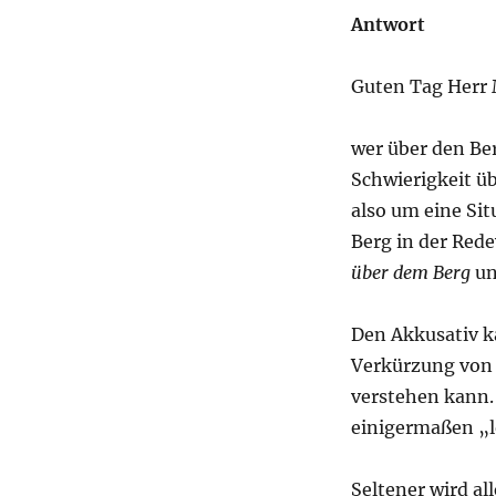
Antwort
Guten Tag Herr 
wer über den Ber
Schwierigkeit ü
also um eine Sit
Berg in der Rede
über dem Berg
u
Den Akkusativ k
Verkürzung vo
verstehen kann.
einigermaßen „l
Seltener wird al