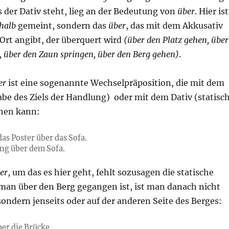
s der Dativ steht, lieg an der Bedeutung von
über
. Hier ist
halb
gemeint, sondern das
über
, das mit dem Akkusativ
Ort angibt, der überquert wird
(über den Platz gehen, über
, über den Zaun springen, über den Berg gehen)
.
er
ist eine sogenannte Wechselpräposition, die mit dem
be des Ziels der Handlung) oder mit dem Dativ (statisc
hen kann:
as Poster über das Sofa.
ing über dem Sofa.
er
, um das es hier geht, fehlt sozusagen die statische
man über den Berg gegangen ist, ist man danach nicht
ondern jenseits oder auf der anderen Seite des Berges:
ber die Brücke.