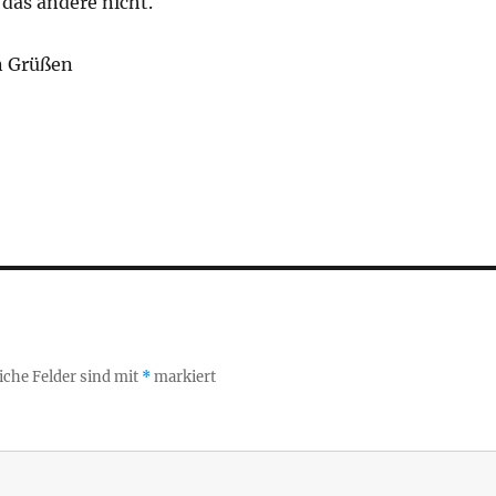
 das andere nicht.
n Grüßen
iche Felder sind mit
*
markiert