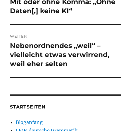
Mit oder ohne Komma: „Ohne
Vorheriger
Beitrag:
Daten[,] keine KI“
WEITER
Nebenordnendes „weil“ –
Nächster
Beitrag:
vielleicht etwas verwirrend,
weil eher selten
STARTSEITEN
Bloganfang
LEOs deutsche Grammatik