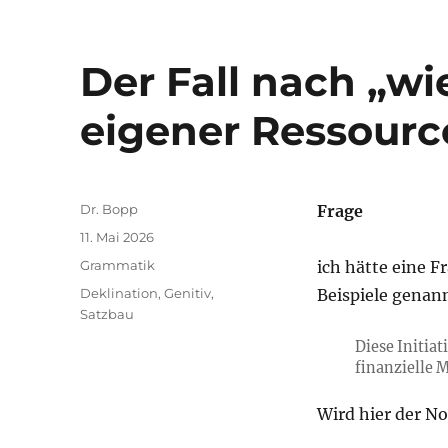
Der Fall nach „wie
eigener Ressour
Autor
Dr. Bopp
Frage
Veröffentlicht
11. Mai 2026
am
Kategorien
Grammatik
ich hätte eine 
Schlagwörter
Deklination
,
Genitiv
,
Beispiele genann
Satzbau
Diese Initia
finanzielle 
Wird hier der No