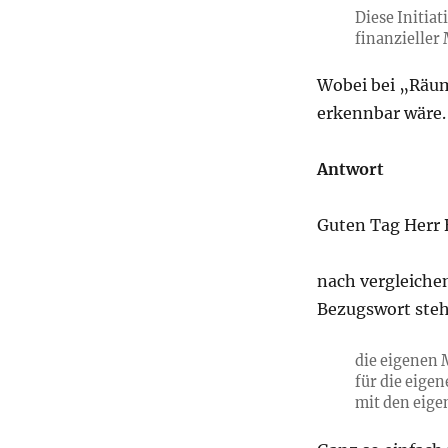
Diese Initia
finanzieller
Wobei bei „Räum
erkennbar wäre.
Antwort
Guten Tag Herr B
nach vergleich
Bezugswort ste
die eigenen 
für die eige
mit den eige