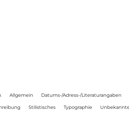
k
Allgemein
Datums-/Adress-/Literaturangaben
hreibung
Stilistisches
Typographie
Unbekannte