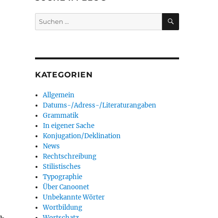
SUCHEN
Suchen
nach:
KATEGORIEN
Allgemein
Datums-/Adress-/Literaturangaben
Grammatik
In eigener Sache
Konjugation/Deklination
News
Rechtschreibung
Stilistisches
Typographie
Über Canoonet
Unbekannte Wörter
Wortbildung
Wortschatz