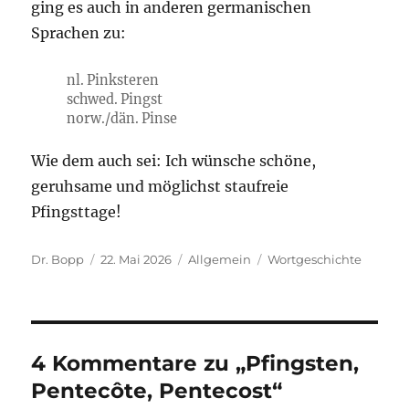
ging es auch in anderen germanischen
Sprachen zu:
nl. Pinksteren
schwed. Pingst
norw./dän. Pinse
Wie dem auch sei: Ich wünsche schöne,
geruhsame und möglichst staufreie
Pfingsttage!
Autor
Veröffentlicht
Kategorien
Schlagwörter
Dr. Bopp
22. Mai 2026
Allgemein
Wortgeschichte
am
4 Kommentare zu „Pfingsten,
Pentecôte, Pentecost“