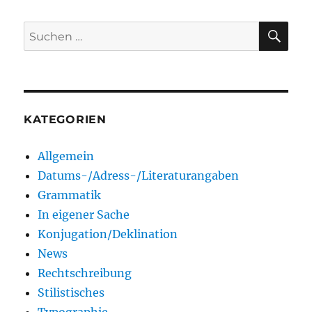
SU
Suchen
nach:
KATEGORIEN
Allgemein
Datums-/Adress-/Literaturangaben
Grammatik
In eigener Sache
Konjugation/Deklination
News
Rechtschreibung
Stilistisches