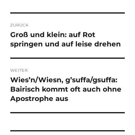
Beitragsnavigation
ZURÜCK
Groß und klein: auf Rot
Vorheriger
Beitrag:
springen und auf leise drehen
WEITER
Wies’n/Wiesn, g’suffa/gsuffa:
Nächster
Beitrag:
Bairisch kommt oft auch ohne
Apostrophe aus