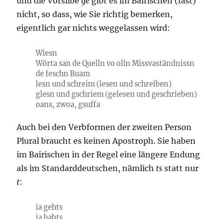
und die Vorsilbe
ge
gibt es im Bairischen (fast)
nicht, so dass, wie Sie richtig bemerken,
eigentlich gar nichts weggelassen wird:
Wiesn
Wörta san de Quelln vo olln Missvaständnissn
de feschn Buam
lesn und schreim (lesen und schreiben)
glesn und gschriem (gelesen und geschrieben)
oans, zwoa, gsuffa
Auch bei den Verbformen der zweiten Person
Plural braucht es keinen Apostroph. Sie haben
im Bairischen in der Regel eine längere Endung
als im Standarddeutschen, nämlich
ts
statt nur
t
:
ia gehts
ia habts