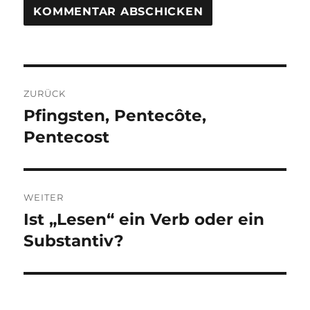
Beitragsnavigation
ZURÜCK
Pfingsten, Pentecôte,
Vorheriger
Beitrag:
Pentecost
WEITER
Ist „Lesen“ ein Verb oder ein
Nächster
Beitrag:
Substantiv?