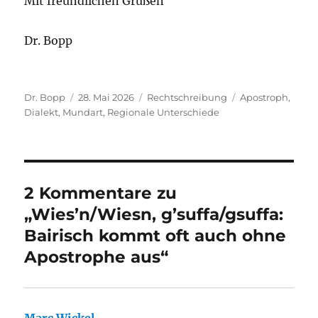
Mit freundlichen Grüßen
Dr. Bopp
Autor
Veröffentlicht
Kategorien
Schlagwörter
Dr. Bopp
28. Mai 2026
Rechtschreibung
Apostroph
,
am
Dialekt
,
Mundart
,
Regionale Unterschiede
2 Kommentare zu
„Wies’n/Wiesn, g’suffa/gsuffa:
Bairisch kommt oft auch ohne
Apostrophe aus“