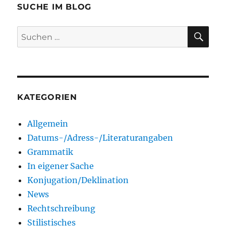
SUCHE IM BLOG
SU
Suchen
nach:
KATEGORIEN
Allgemein
Datums-/Adress-/Literaturangaben
Grammatik
In eigener Sache
Konjugation/Deklination
News
Rechtschreibung
Stilistisches