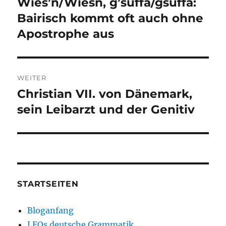
Wies’n/Wiesn, g’suffa/gsuffa:
Vorheriger
Beitrag:
Bairisch kommt oft auch ohne
Apostrophe aus
WEITER
Christian VII. von Dänemark,
Nächster
Beitrag:
sein Leibarzt und der Genitiv
STARTSEITEN
Bloganfang
LEOs deutsche Grammatik