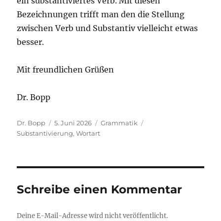
ein substantiviertes Verb. Mit diesen
Bezeichnungen trifft man den die Stellung
zwischen Verb und Substantiv vielleicht etwas
besser.
Mit freundlichen Grüßen
Dr. Bopp
Autor
Veröffentlicht
Kategorien
Schlagwörter
Dr. Bopp
5. Juni 2026
Grammatik
am
Substantivierung
,
Wortart
Schreibe einen Kommentar
Deine E-Mail-Adresse wird nicht veröffentlicht.