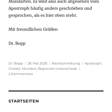
Mundarten. Es wird also auch abgesehen vom
Apostroph häufig anders geschrieben und
gesprochen, als es hier oben steht.
Mit freundlichen Grüßen
Dr. Bopp
Autor
Veröffentlicht
Kategorien
Schlagwörter
Dr. Bopp
28. Mai 2026
Rechtschreibung
Apostroph
,
am
Dialekt
,
Mundart
,
Regionale Unterschiede
zu
2 Kommentare
Wies’n/Wiesn,
g’suffa/gsuffa:
Bairisch
kommt
oft
STARTSEITEN
auch
ohne