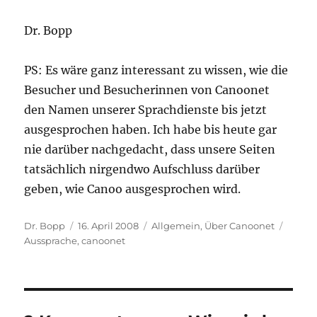
Dr. Bopp
PS: Es wäre ganz interessant zu wissen, wie die
Besucher und Besucherinnen von Canoonet
den Namen unserer Sprachdienste bis jetzt
ausgesprochen haben. Ich habe bis heute gar
nie darüber nachgedacht, dass unsere Seiten
tatsächlich nirgendwo Aufschluss darüber
geben, wie Canoo ausgesprochen wird.
Autor
Veröffentlicht
Kategorien
Schla
Dr. Bopp
16. April 2008
Allgemein
,
Über Canoonet
am
Aussprache
,
canoonet