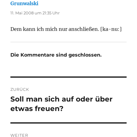
Grunwalski
sagt:
11. Mai 2008 um 21:35 Uhr
Dem kann ich mich nur anschließen. [ka-nu:]
Die Kommentare sind geschlossen.
Beitragsnavigation
ZURÜCK
Soll man sich auf oder über
Vorheriger
Beitrag:
etwas freuen?
WEITER