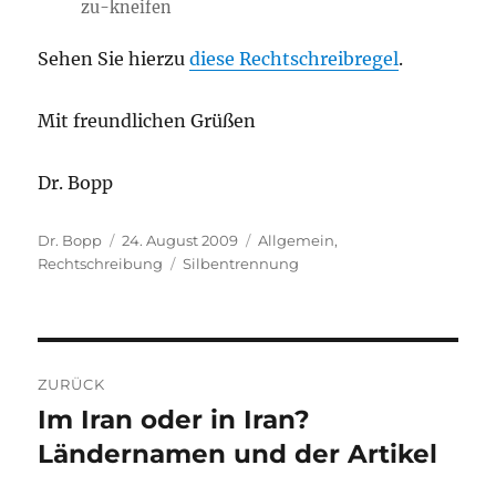
zu-kneifen
Sehen Sie hierzu
diese Rechtschreibregel
.
Mit freundlichen Grüßen
Dr. Bopp
Autor
Veröffentlicht
Kategorien
Dr. Bopp
24. August 2009
Allgemein
,
am
Schlagwörter
Rechtschreibung
Silbentrennung
Beitragsnavigation
ZURÜCK
Im Iran oder in Iran?
Vorheriger
Beitrag:
Ländernamen und der Artikel