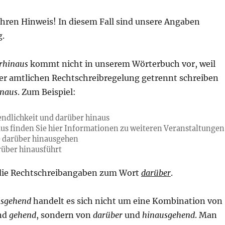
Ihren Hinweis! In diesem Fall sind unsere Angaben
g.
rhinaus
kommt nicht in unserem Wörterbuch vor, weil
er amtlichen Rechtschreibregelung getrennt schreiben
inaus
. Zum Beispiel:
nendlichkeit und darüber hinaus
us finden Sie hier Informationen zu weiteren Veranstaltungen
e darüber hinausgehen
arüber hinausführt
 die Rechtschreibangaben zum Wort
darüber
.
usgehend
handelt es sich nicht um eine Kombination von
nd
gehend
, sondern von
darüber
und
hinausgehend
. Man