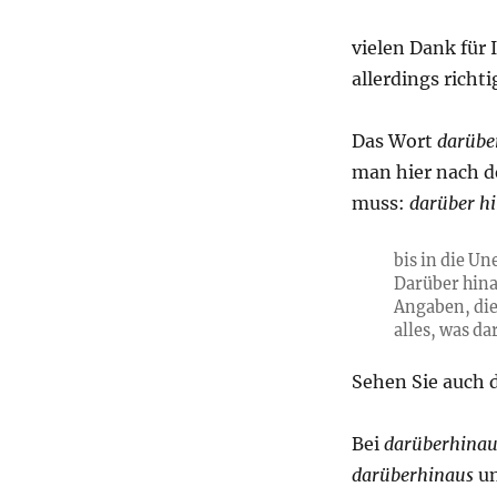
vielen Dank für 
allerdings richti
Das Wort
darübe
man hier nach d
muss:
darüber h
bis in die U
Darüber hina
Angaben, di
alles, was d
Sehen Sie auch
Bei
darüberhina
darüberhinaus
u