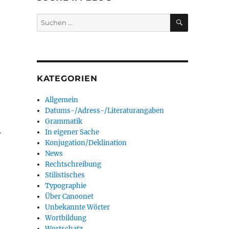
SUCHEN
Suchen
nach:
KATEGORIEN
Allgemein
Datums-/Adress-/Literaturangaben
Grammatik
.
In eigener Sache
Konjugation/Deklination
News
Rechtschreibung
Stilistisches
Typographie
Über Canoonet
Unbekannte Wörter
Wortbildung
Wortschatz