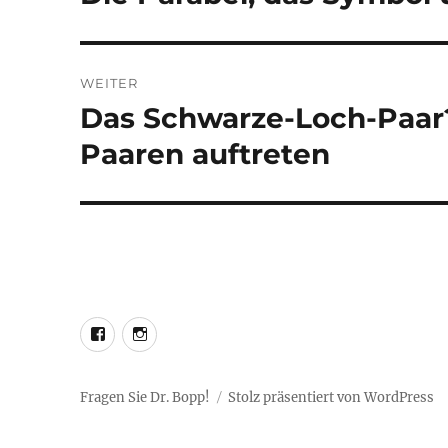
Beitrag:
WEITER
Das Schwarze-Loch-Paar
Nächster
Beitrag:
Paaren auftreten
LEO@Facebook
LEO@Instagram
Fragen Sie Dr. Bopp!
Stolz präsentiert von WordPress