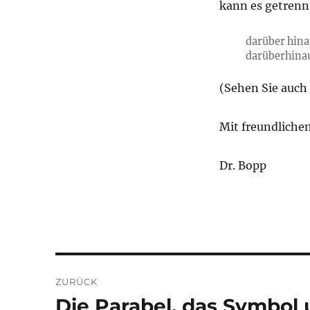
kann es getren
darüber hin
darüberhina
(Sehen Sie auch
Mit freundliche
Dr. Bopp
Beitragsnavigation
ZURÜCK
Die Parabel, das Symbol 
Vorheriger