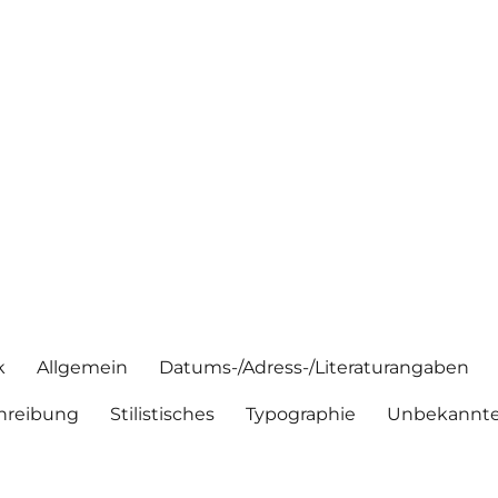
k
Allgemein
Datums-/Adress-/Literaturangaben
hreibung
Stilistisches
Typographie
Unbekannte