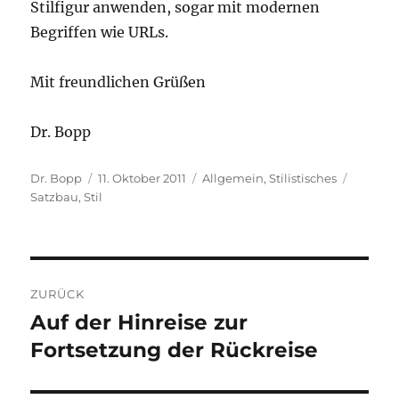
Stilfigur anwenden, sogar mit modernen
Begriffen wie URLs.
Mit freundlichen Grüßen
Dr. Bopp
Autor
Veröffentlicht
Kategorien
Schlagw
Dr. Bopp
11. Oktober 2011
Allgemein
,
Stilistisches
am
Satzbau
,
Stil
Beitragsnavigation
ZURÜCK
Auf der Hinreise zur
Vorheriger
Beitrag:
Fortsetzung der Rückreise