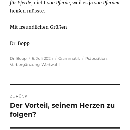
für Pferde
, nicht
von Pferde
, weil es ja
von Pferd
en
heißen müsste.
Mit freundlichen Grüßen
Dr. Bopp
Autor
Veröffentlicht
Kategorien
Schlagwörter
Dr. Bopp
6. Juli 2024
Grammatik
Präposition
,
am
Verbergänzung
,
Wortwahl
Beitragsnavigation
ZURÜCK
Der Vorteil, seinem Herzen zu
Vorheriger
Beitrag:
folgen?