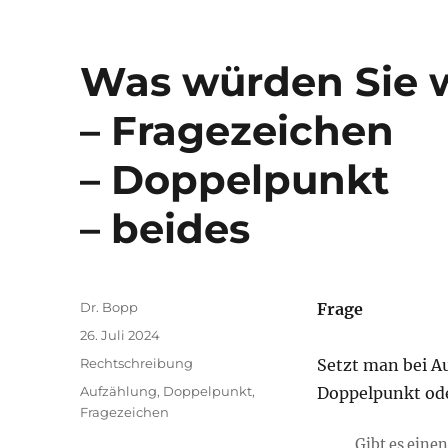
Was würden Sie 
– Fragezeichen
– Doppelpunkt
– beides
Autor
Dr. Bopp
Frage
Veröffentlicht
26. Juli 2024
am
Kategorien
Rechtschreibung
Setzt man bei A
Schlagwörter
Aufzählung
,
Doppelpunkt
,
Doppelpunkt ode
Fragezeichen
Gibt es eine