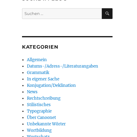
SUCHEN
Suchen
nach:
KATEGORIEN
Allgemein
Datums-/Adress-/Literaturangaben
Grammatik
In eigener Sache
Konjugation/Deklination
News
Rechtschreibung
Stilistisches
Typographie
Über Canoonet
Unbekannte Wörter
Wortbildung
Wortschatz