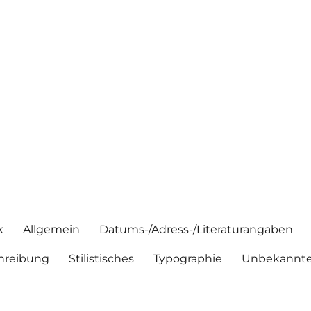
k
Allgemein
Datums-/Adress-/Literaturangaben
hreibung
Stilistisches
Typographie
Unbekannte