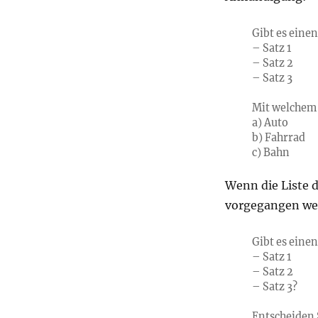
Gibt es eine
– Satz 1
– Satz 2
– Satz 3
Mit welchem 
a) Auto
b) Fahrrad
c) Bahn
Wenn die Liste d
vorgegangen we
Gibt es eine
– Satz 1
– Satz 2
– Satz 3?
Entscheiden S