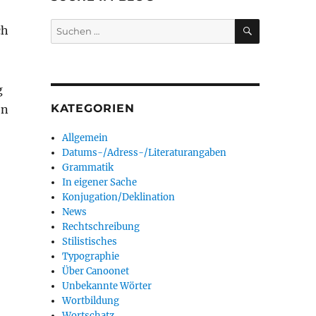
SUCHEN
Suchen
ch
nach:
g
KATEGORIEN
en
Allgemein
Datums-/Adress-/Literaturangaben
Grammatik
In eigener Sache
Konjugation/Deklination
News
Rechtschreibung
Stilistisches
Typographie
Über Canoonet
Unbekannte Wörter
Wortbildung
Wortschatz