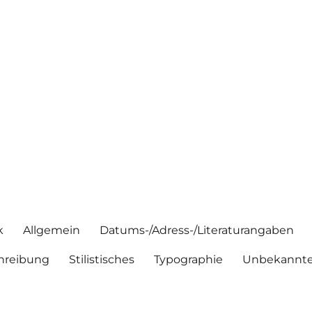
k
Allgemein
Datums-/Adress-/Literaturangaben
hreibung
Stilistisches
Typographie
Unbekannte