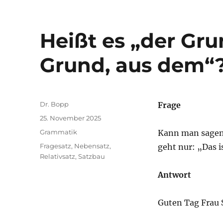
Heißt es „der Gr
Grund, aus dem“
Autor
Dr. Bopp
Frage
Veröffentlicht
25. November 2025
am
Kategorien
Grammatik
Kann man sagen:
Schlagwörter
Fragesatz
,
Nebensatz
,
geht nur: „Das 
Relativsatz
,
Satzbau
Antwort
Guten Tag Frau S