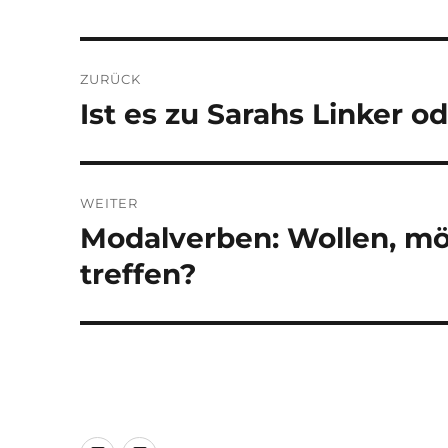
Beitragsnavigation
ZURÜCK
Ist es zu Sarahs Linker o
Vorheriger
Beitrag:
WEITER
Modalverben: Wollen, mö
Nächster
Beitrag:
treffen?