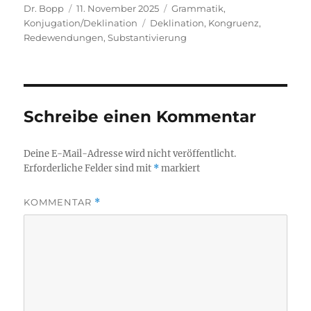
Autor
Veröffentlicht
Kategorien
Dr. Bopp
11. November 2025
Grammatik
,
am
Schlagwörter
Konjugation/Deklination
Deklination
,
Kongruenz
,
Redewendungen
,
Substantivierung
Schreibe einen Kommentar
Deine E-Mail-Adresse wird nicht veröffentlicht.
Erforderliche Felder sind mit
*
markiert
KOMMENTAR
*