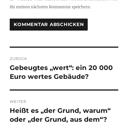
für meinen nächsten Kommentar speichern.
Beitragsnavigation
ZURÜCK
Gebeugtes „wert“: ein 20 000
Vorheriger
Beitrag:
Euro wertes Gebäude?
WEITER
Heißt es „der Grund, warum“
Nächster
Beitrag:
oder „der Grund, aus dem“?