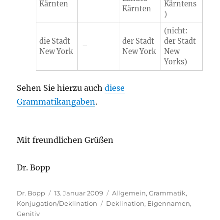
Kärnten
Kärntens
Kärnten
)
(
nicht
:
die Stadt
der Stadt
der Stadt
–
New York
New York
New
Yorks)
Sehen Sie hierzu auch
diese
Grammatikangaben
.
Mit freundlichen Grüßen
Dr. Bopp
Autor
Veröffentlicht
Kategorien
Dr. Bopp
13. Januar 2009
Allgemein
,
Grammatik
,
am
Schlagwörter
Konjugation/Deklination
Deklination
,
Eigennamen
,
Genitiv