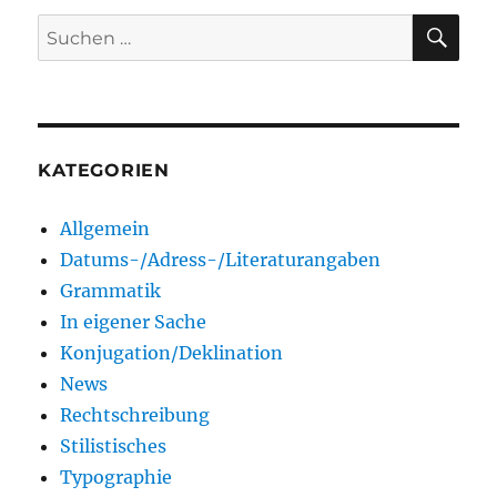
SU
Suchen
nach:
KATEGORIEN
Allgemein
Datums-/Adress-/Literaturangaben
Grammatik
In eigener Sache
Konjugation/Deklination
News
Rechtschreibung
Stilistisches
Typographie