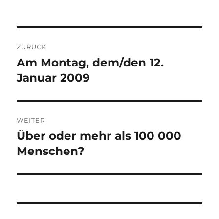
Beitragsnavigation
ZURÜCK
Am Montag, dem/den 12.
Vorheriger
Beitrag:
Januar 2009
WEITER
Über oder mehr als 100 000
Nächster
Beitrag:
Menschen?