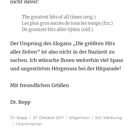
nicht davor:
The greatest hits of all times (eng.)
Les plus gros succès de tous les temps (frz.)
De grootste hits aller tijden (nld.)
Der Ursprung des Slogans „Die größten Hits
aller Zeiten“ ist also nicht in der Nazizeit zu
suchen. Ich wünsche Ihnen weiterhin viel Spass
und ungestörten Hörgenuss bei der Hitparade!
Mit freundlichen Grüßen
Dr. Bopp
Autor
Veröffentlicht
Kategorien
Schlagwörter
Dr. Bopp
27. Oktober 2011
Allgemein
Stil
,
Werbung
am
zu
1 Kommentar
Die