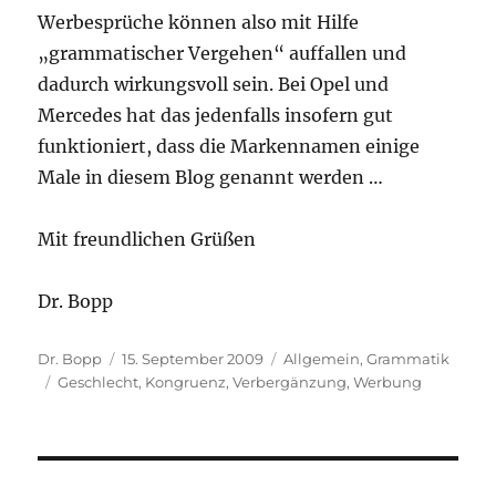
Werbesprüche können also mit Hilfe
„grammatischer Vergehen“ auffallen und
dadurch wirkungsvoll sein. Bei Opel und
Mercedes hat das jedenfalls insofern gut
funktioniert, dass die Markennamen einige
Male in diesem Blog genannt werden …
Mit freundlichen Grüßen
Dr. Bopp
Autor
Veröffentlicht
Kategorien
Dr. Bopp
15. September 2009
Allgemein
,
Grammatik
Schlagwörter
am
Geschlecht
,
Kongruenz
,
Verbergänzung
,
Werbung