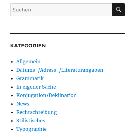
SU
Suchen
nach:
KATEGORIEN
Allgemein
Datums-/Adress-/Literaturangaben
Grammatik
In eigener Sache
Konjugation/Deklination
News
Rechtschreibung
Stilistisches
Typographie