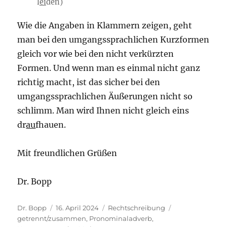
l
ei
den)
Wie die Angaben in Klammern zeigen, geht
man bei den umgangssprachlichen Kurzformen
gleich vor wie bei den nicht verkürzten
Formen. Und wenn man es einmal nicht ganz
richtig macht, ist das sicher bei den
umgangssprachlichen Äußerungen nicht so
schlimm. Man wird Ihnen nicht gleich eins
dr
au
fhauen.
Mit freundlichen Grüßen
Dr. Bopp
Autor
Veröffentlicht
Kategorien
Schlagwörter
Dr. Bopp
16. April 2024
Rechtschreibung
am
getrennt/zusammen
,
Pronominaladverb
,