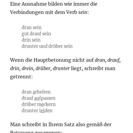
Eine Ausnahme bilden wie immer die
Verbindungen mit dem Verb
sein
:
dran sein
gut drauf sein
drin sein
drunter und drüber sein
Wenn die Hauptbetonung nicht auf
dran, drauf,
drin, drein, drüber, drunter
liegt, schreibt man
getrennt:
dran
a
rbeiten
drauf
au
fpassen
drüber m
e
ckern
drunter l
ei
den
Man schreibt in Ihrem Satz also gemäß der
Betonung zusammen: