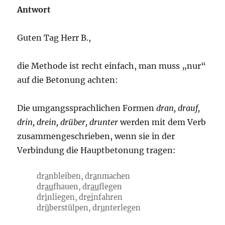
Antwort
Guten Tag Herr B.,
die Methode ist recht einfach, man muss „nur“
auf die Betonung achten:
Die umgangssprachlichen Formen
dran, drauf,
drin, drein, drüber, drunter
werden mit dem Verb
zusammengeschrieben, wenn sie in der
Verbindung die Hauptbetonung tragen:
dr
a
nbleiben, dr
a
nmachen
dr
au
fhauen, dr
au
flegen
dr
i
nliegen, dr
ei
nfahren
dr
ü
berstülpen, dr
u
nterlegen