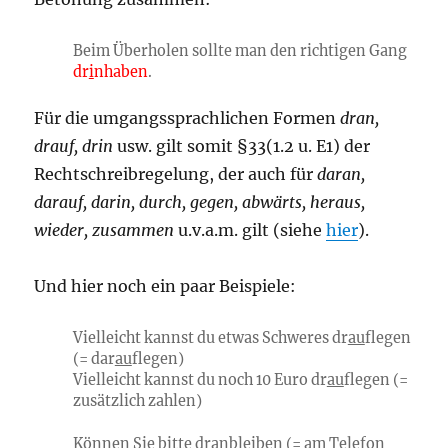
Beim Überholen sollte man den richtigen Gang
dr
i
nhaben
.
Für die umgangssprachlichen Formen
dran,
drauf, drin
usw. gilt somit §33(1.2 u. E1) der
Rechtschreibregelung, der auch für
daran,
darauf, darin, durch, gegen, abwärts, heraus,
wieder, zusammen
u.v.a.m. gilt (siehe
hier
).
Und hier noch ein paar Beispiele:
Vielleicht kannst du etwas Schweres dr
au
flegen
(= dar
au
flegen)
Vielleicht kannst du noch 10 Euro dr
au
flegen (=
zusätzlich zahlen)
Können Sie bitte dr
a
nbleiben (= am Telefon