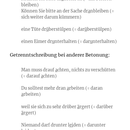
bleiben)
Können Sie bitte an der Sache dr
a
nbleiben (=
sich weiter darum kümmern)
eine Tüte dr
ü
berstülpen (= dar
ü
berstülpen)
einen Eimer dr
u
nterhalten (= dar
u
nterhalten)
Getrenntschreibung bei anderer Betonung:
Man muss drauf
a
chten, nichts zu verschütten
(= darauf
a
chten)
Du solltest mehr dran
a
rbeiten (= daran
a
rbeiten)
weil sie sich zu sehr drüber
ä
rgert (= darüber
ä
rgert)
Niemand darf drunter l
ei
den (= darunter