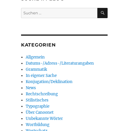
SUCHEN
Suchen
nach:
KATEGORIEN
Allgemein
Datums-/Adress-/Literaturangaben
Grammatik
In eigener Sache
Konjugation/Deklination
News
Rechtschreibung
Stilistisches
Typographie
Über Canoonet
Unbekannte Wörter
Wortbildung
Wortschatz