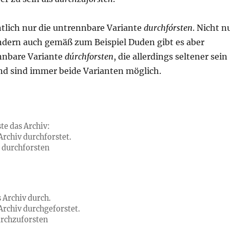
ntlich nur die untrennbare Variante
durchfórsten
. Nicht n
ndern auch gemäß zum Beispiel Duden gibt es aber
nnbare Variante
dúrchforsten
, die allerdings seltener sein
end sind immer beide Varianten möglich.
te das Archiv:
Archiv durchforstet.
u durchforsten
s Archiv durch.
Archiv durchgeforstet.
urchzuforsten