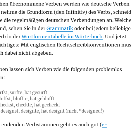
chen übernommene Verben werden wie deutsche Verben
 nehme die Grundform (den Infinitiv) des Verbs, schnei
e die regelmäßigen deutschen Verbendungen an. Welch
nd, sehen Sie in der
Grammatik
oder bei jedem beliebig
rb in der
Wortformentabelle im Wörterbuch
. Und jetzt
chtiges: Mit englischen Rechtschreibkonventionen mu
ch dabei nicht abgeben.
ben lassen sich Verben wie die folgenden problemlos
en:
rfst, surfte, hat gesurft
luffst, bluffte, hat geblufft
heckst, checkte, hat gecheckt
designst, designte, hat designt (nicht *designed!)
t
endenden Verbstämmen geht es auch gut (
e-