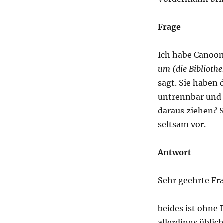
durchforsten
oder
durchzuforsten?
Frage
Ich habe Canoon
um (die Biblioth
sagt. Sie haben d
untrennbar und 
daraus ziehen? 
seltsam vor.
Antwort
Sehr geehrte Fra
beides ist ohne
allerdings üblich