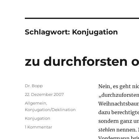
Schlagwort:
Konjugation
zu durchforsten 
Autor
Dr. Bopp
Nein, es geht n
Veröffentlicht
22. Dezember 2007
„durchzuforsten
am
Kategorien
Allgemein
,
Weihnachtsbaum 
Konjugation/Deklination
dazu berechtigt
Schlagwörter
Konjugation
sondern ganz un
zu
1 Kommentar
stehlen
nennen. D
zu
Vordermann bri