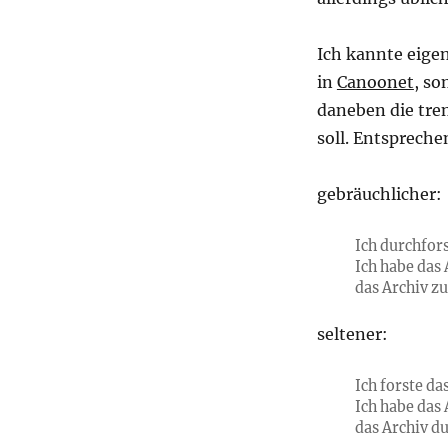
Ich kannte eige
in
Canoonet
, so
daneben die tre
soll. Entsprech
gebräuchlicher:
Ich durchfors
Ich habe das 
das Archiv z
seltener:
Ich forste da
Ich habe das 
das Archiv d