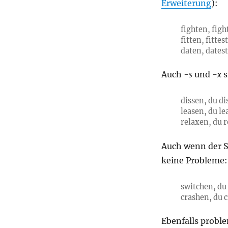
Erweiterung
):
fighten, figh
fitten, fittest
daten, datest
Auch
-s
und
-x
s
dissen, du dis
leasen, du lea
relaxen, du r
Auch wenn der 
keine Probleme:
switchen, du 
crashen, du c
Ebenfalls proble