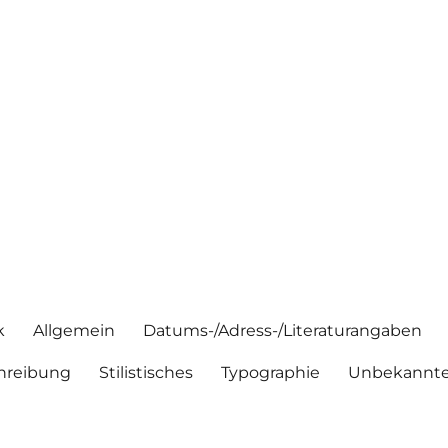
k
Allgemein
Datums-/Adress-/Literaturangaben
hreibung
Stilistisches
Typographie
Unbekannte