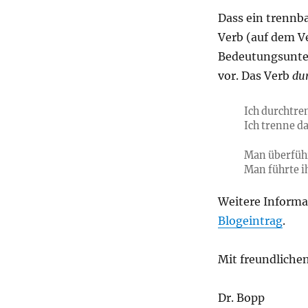
Dass ein trennba
Verb (auf dem V
Bedeutungsunter
vor. Das Verb
du
Ich durchtre
Ich trenne da
Man überführ
Man führte i
Weitere Informa
Blogeintrag
.
Mit freundliche
Dr. Bopp