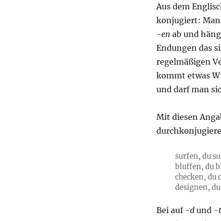
man
Aus dem Englis
englische
konjugiert: Man
Verben
-en
ab und häng
im
Deutschen?
Endungen das si
regelmäßigen Ve
kommt etwas Wi
und darf man si
Mit diesen Anga
durchkonjugier
surfen, du su
bluffen, du b
checken, du c
designen, du 
Bei auf
-d
und
-