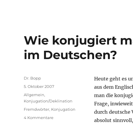
Wie konjugiert m
im Deutschen?
Autor
Dr. Bopp
Heute geht es u
Veröffentlicht
5. Oktober 2007
aus dem Englisc
am
Kategorien
Allgemein
,
man die konjugi
Konjugation/Deklination
Frage, inwiewei
Schlagwörter
Fremdwörter
,
Konjugation
durch deutsche V
zu
4 Kommentare
absolut sinnvoll
Wie
konjugiert