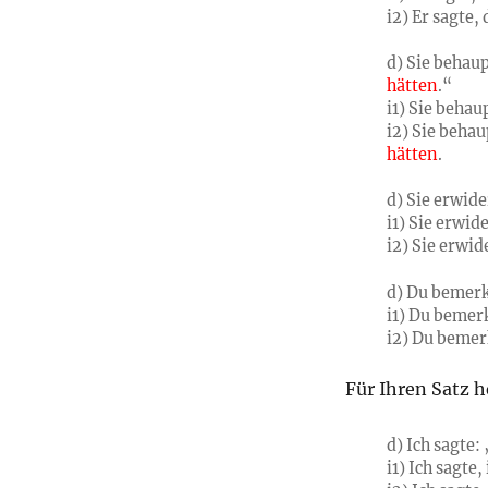
i2) Er sagte,
d) Sie behau
hätten
.“
i1) Sie behau
i2) Sie behau
hätten
.
d) Sie erwide
i1) Sie erwid
i2) Sie erwid
d) Du bemerk
i1) Du bemer
i2) Du bemer
Für Ihren Satz h
d) Ich sagte:
i1) Ich sagte,