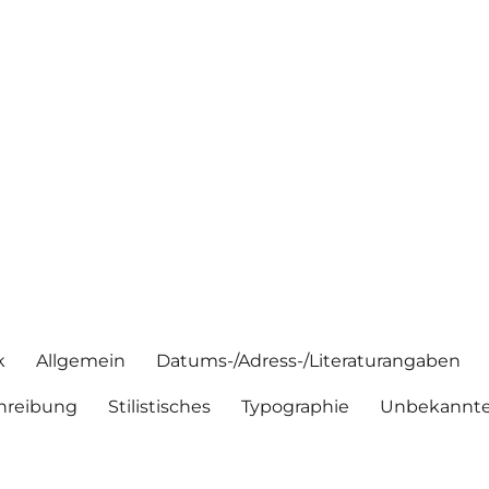
k
Allgemein
Datums-/Adress-/Literaturangaben
hreibung
Stilistisches
Typographie
Unbekannte