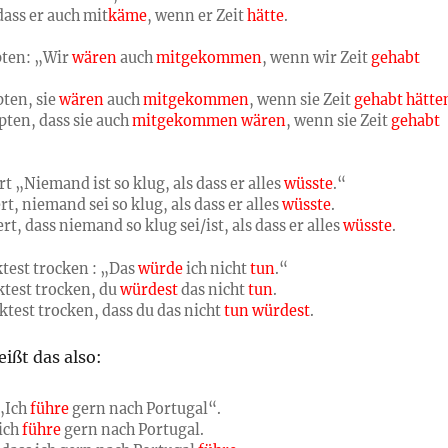
 dass er auch mit
käme
, wenn er Zeit
hätte
.
pten: „Wir
wären
auch
mitgekommen
, wenn wir Zeit
gehabt
pten, sie
wären
auch
mitgekommen
, wenn sie Zeit
gehabt hätte
pten, dass sie auch
mitgekommen wären
, wenn sie Zeit
gehabt
rt „Niemand ist so klug, als dass er alles
wüsste
.“
ert, niemand sei so klug, als dass er alles
wüsste
.
ert, dass niemand so klug sei/ist, als dass er alles
wüsste
.
test trocken : „Das
würde
ich nicht
tun
.“
ktest trocken, du
würdest
das nicht
tun
.
ktest trocken, dass du das nicht
tun würdest
.
eißt das also:
 „Ich
führe
gern nach Portugal“.
 ich
führe
gern nach Portugal.