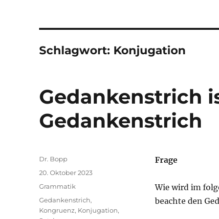
Schlagwort:
Konjugation
Gedankenstrich is
Gedankenstrich
Autor
Dr. Bopp
Frage
Veröffentlicht
20. Oktober 2023
am
Kategorien
Grammatik
Wie wird im folg
Schlagwörter
Gedankenstrich
,
beachte den Ged
Kongruenz
,
Konjugation
,