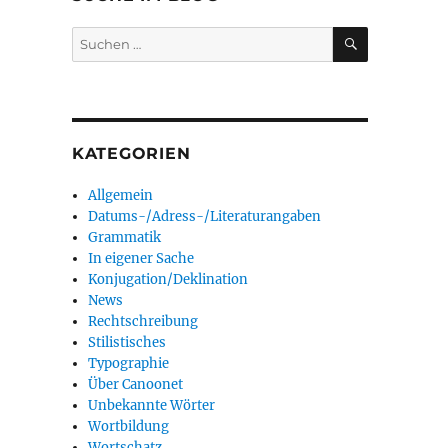
SUCHEN
Suchen
nach:
KATEGORIEN
Allgemein
Datums-/Adress-/Literaturangaben
Grammatik
In eigener Sache
Konjugation/Deklination
News
Rechtschreibung
Stilistisches
Typographie
Über Canoonet
Unbekannte Wörter
Wortbildung
Wortschatz