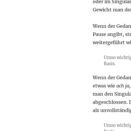
oder im Singula
Gewicht man dem
Wenn der Gedank
Pause angibt, st
weitergeführt wi
Umso wichtig
Basis.
Wenn der Gedank
etwas wie
ach ja
man den Singula
abgeschlossen. 
als unvollständi
Umso wichtig