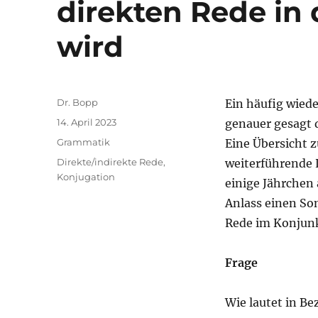
direkten Rede in 
wird
Autor
Dr. Bopp
Ein häufig wiede
Veröffentlicht
14. April 2023
genauer gesagt 
am
Kategorien
Grammatik
Eine Übersicht 
Schlagwörter
Direkte/indirekte Rede
,
weiterführende 
Konjugation
einige Jährchen
Anlass einen Son
Rede im Konjunk
Frage
Wie lautet in Be