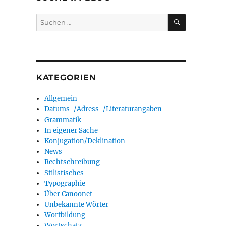
SUCHEN
Suchen
nach:
KATEGORIEN
Allgemein
Datums-/Adress-/Literaturangaben
Grammatik
In eigener Sache
Konjugation/Deklination
News
Rechtschreibung
Stilistisches
Typographie
Über Canoonet
Unbekannte Wörter
Wortbildung
Wortschatz