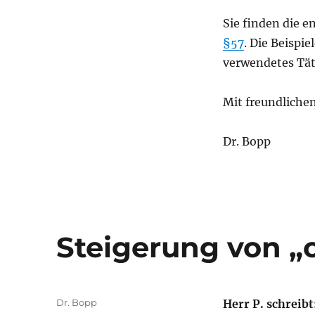
Sie finden die e
§57
. Die Beispi
verwendetes Täti
Mit freundliche
Dr. Bopp
Steigerung von „
Autor
Dr. Bopp
Herr P. schreibt