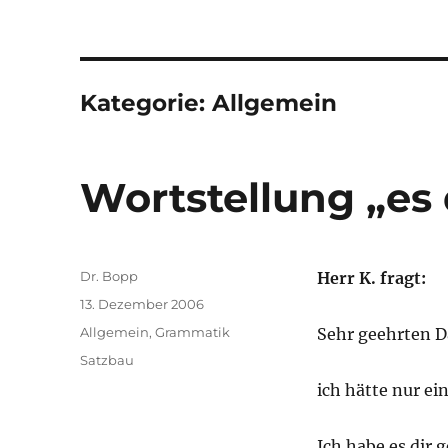
Kategorie:
Allgemein
Wortstellung „es 
Autor
Dr. Bopp
Herr K. fragt:
Veröffentlicht
13. Dezember 2006
am
Kategorien
Allgemein
,
Grammatik
Sehr geehrten 
Schlagwörter
Satzbau
ich hätte nur ei
Ich habe es dir 