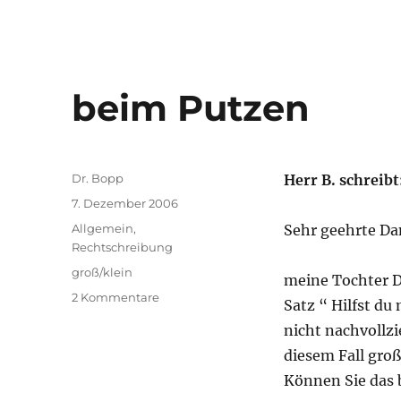
beim Putzen
Autor
Dr. Bopp
Herr B. schreibt
Veröffentlicht
7. Dezember 2006
am
Kategorien
Allgemein
,
Sehr geehrte D
Rechtschreibung
Schlagwörter
groß/klein
meine Tochter Da
zu
2 Kommentare
Satz “ Hilfst du
beim
nicht nachvollzi
Putzen
diesem Fall groß
Können Sie das 