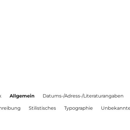
k
Allgemein
Datums-/Adress-/Literaturangaben
hreibung
Stilistisches
Typographie
Unbekannte