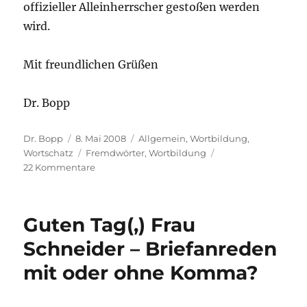
offizieller Alleinherrscher gestoßen werden
wird.
Mit freundlichen Grüßen
Dr. Bopp
Autor
Veröffentlicht
Kategorien
Dr. Bopp
8. Mai 2008
Allgemein
,
Wortbildung
,
am
Schlagwörter
Wortschatz
Fremdwörter
,
Wortbildung
zu
22 Kommentare
Reflektion
statt
Reflexion
Guten Tag(,) Frau
Schneider – Briefanreden
mit oder ohne Komma?