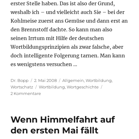
erster Stelle haben. Das ist also der Grund,
weshalb ich – und vielleicht auch Sie – bei der
Kohlmeise zuerst ans Gemüse und dann erst an
den Brennstoff dachte. So kann man also
seinen Irrtum mit Hilfe der deutschen
Wortbildungsprinzipien als zwar falsche, aber
doch intelligente Folgerung tarnen. Man kann
es wenigstens versuchen …
Autor
Veröffentlicht
Kategorien
Dr. Bopp
2. Mai 2008
Allgemein
,
Wortbildung
,
am
Schlagwörter
Wortschatz
Wortbildung
,
Wortgeschichte
zu
2 Kommentare
Was
haben
Kohlmeisen
Wenn Himmelfahrt auf
mit
Kohl
den ersten Mai fällt
zu
tun?