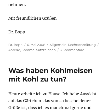
nehmen.
Mit freundlichen Grüßen
Dr. Bopp
Autor
Veröffentlicht
Kategorien
Schla
Dr. Bopp
6. Mai 2008
Allgemein
,
Rechtschreibung
am
zu
Anrede
,
Komma
,
Satzzeichen
3 Kommentare
Guten
Tag(,)
Frau
Was haben Kohlmeisen
Schneider
–
mit Kohl zu tun?
Briefanreden
mit
oder
Heute arbeite ich zu Hause. Ich habe Aussicht
ohne
auf das Gärtchen, das von so bescheidener
Komma?
Größe ist, dass ich es manchmal gerne und