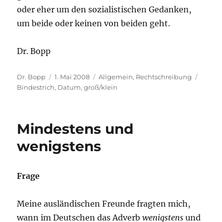
oder eher um den sozialistischen Gedanken,
um beide oder keinen von beiden geht.
Dr. Bopp
Autor
Veröffentlicht
Kategorien
Schlag
Dr. Bopp
1. Mai 2008
Allgemein
,
Rechtschreibung
am
Bindestrich
,
Datum
,
groß/klein
Mindestens und
wenigstens
Frage
Meine ausländischen Freunde fragten mich,
wann im Deutschen das Adverb
wenigstens
und