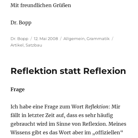
Mit freundlichen Grüßen
Dr. Bopp
Autor
Veröffentlicht
Kategorien
Schlagwört
Dr. Bopp
12. Mai 2008
Allgemein
,
Grammatik
am
Artikel
,
Satzbau
Reflektion statt Reflexion
Frage
Ich habe eine Frage zum Wort
Reflektion
: Mir
fällt in letzter Zeit auf, dass es sehr häufig
gebraucht wird im Sinne von Reflexion. Meines
Wissens gibt es das Wort aber im
„
offiziellen“