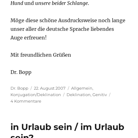
Hund
und
unsere beider Schlange
.
Möge diese schöne Ausdrucksweise noch lange
unser aller die deutsche Sprache liebendes
Auge erfreuen!
Mit freundlichen Grüßen
Dr. Bopp
Autor
Veröffentlicht
Kategorien
Dr. Bopp
22. August 2007
Allgemein
,
am
Schlagwörter
Konjugation/Deklination
Deklination
,
Genitiv
zu
4 Kommentare
unser
beider
Hund
in Urlaub sein / im Urlaub
sein?