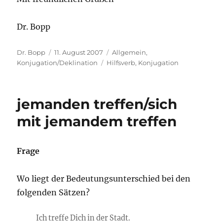
Dr. Bopp
Autor
Veröffentlicht
Kategorien
Dr. Bopp
11. August 2007
Allgemein
,
am
Schlagwörter
Konjugation/Deklination
Hilfsverb
,
Konjugation
jemanden treffen/sich
mit jemandem treffen
Frage
Wo liegt der Bedeutungsunterschied bei den
folgenden Sätzen?
Ich treffe Dich in der Stadt.