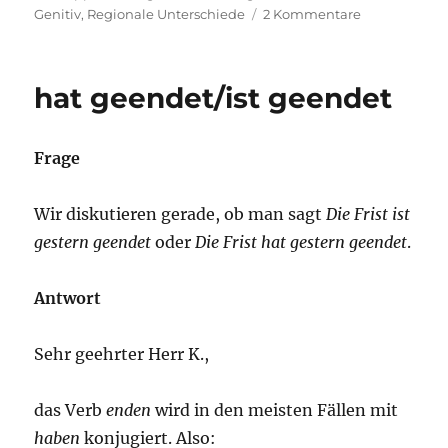
am
zu
Genitiv
,
Regionale Unterschiede
2 Kommentare
wegen
unsportlich
Verhalten:
hat geendet/ist geendet
wegen
mit
dem
Frage
Dativ?
Wir diskutieren gerade, ob man sagt
Die Frist ist
gestern geendet
oder
Die Frist hat gestern geendet
.
Antwort
Sehr geehrter Herr K.,
das Verb
enden
wird in den meisten Fällen mit
haben
konjugiert. Also: