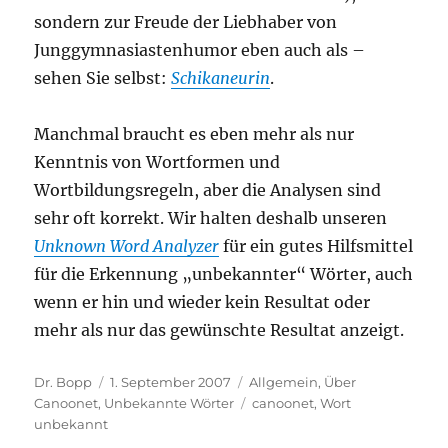
sondern zur Freude der Liebhaber von
Junggymnasiastenhumor eben auch als –
sehen Sie selbst:
Schikaneurin
.
Manchmal braucht es eben mehr als nur
Kenntnis von Wortformen und
Wortbildungsregeln, aber die Analysen sind
sehr oft korrekt. Wir halten deshalb unseren
Unknown Word Analyzer
für ein gutes Hilfsmittel
für die Erkennung „unbekannter“ Wörter, auch
wenn er hin und wieder kein Resultat oder
mehr als nur das gewünschte Resultat anzeigt.
Autor
Veröffentlicht
Kategorien
Dr. Bopp
1. September 2007
Allgemein
,
Über
am
Schlagwörter
Canoonet
,
Unbekannte Wörter
canoonet
,
Wort
unbekannt