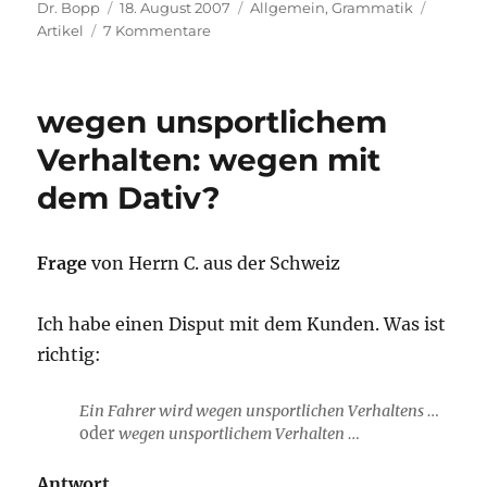
Autor
Veröffentlicht
Kategorien
Schlag
Dr. Bopp
18. August 2007
Allgemein
,
Grammatik
am
zu
Artikel
7 Kommentare
in
Urlaub
sein
wegen unsportlichem
/
im
Verhalten: wegen mit
Urlaub
dem Dativ?
sein?
Frage
von Herrn C. aus der Schweiz
Ich habe einen Disput mit dem Kunden. Was ist
richtig:
Ein Fahrer wird wegen unsportlichen Verhaltens …
oder
wegen unsportlichem Verhalten …
Antwort