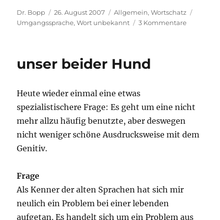
Autor
Veröffentlicht
Kategorien
Schlag
Dr. Bopp
26. August 2007
Allgemein
,
Wortschatz
am
zu
Umgangssprache
,
Wort unbekannt
3 Kommentare
nochmal
unser beider Hund
Heute wieder einmal eine etwas
spezialistischere Frage: Es geht um eine nicht
mehr allzu häufig benutzte, aber deswegen
nicht weniger schöne Ausdrucksweise mit dem
Genitiv.
Frage
Als Kenner der alten Sprachen hat sich mir
neulich ein Problem bei einer lebenden
aufgetan. Es handelt sich um ein Problem aus