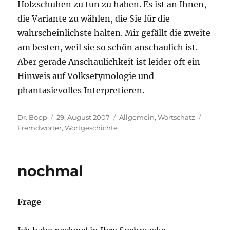
Holzschuhen zu tun zu haben. Es ist an Ihnen,
die Variante zu wählen, die Sie für die
wahrscheinlichste halten. Mir gefällt die zweite
am besten, weil sie so schön anschaulich ist.
Aber gerade Anschaulichkeit ist leider oft ein
Hinweis auf Volksetymologie und
phantasievolles Interpretieren.
Autor
Veröffentlicht
Kategorien
Schlag
Dr. Bopp
29. August 2007
Allgemein
,
Wortschatz
am
Fremdwörter
,
Wortgeschichte
nochmal
Frage